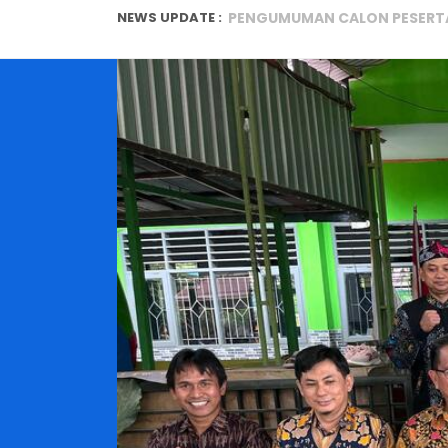
NEWS UPDATE :
PENGUMUMAN CALON PESERTA D
PENGUMUMAN KELULUSAN KELAS
DAFTAR SISWA/SISWI LULUS SN
Pelaksanaan Tes Kemampuan 
SMA Negeri 2 Sebulu Ikuti Fest
SMA Negeri 2 Sebulu Jalin Ke
KEMERIAHAN MEMPERINGATI HU
PENGUMUMAN CALON PESERTA D
MPLS RAMAH 2026: HARI BARU,
PENGUMUMAN CALON PESERTA D