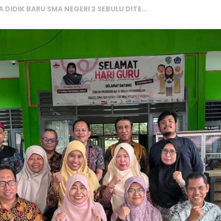
IDIK BARU SMA NEGERI 2 SEBULU DITE...
 XII SMA NEGERI 2 SEBULU TAHUN AJA...
BP (SELEKSI NASIONAL BERDASARKAN ...
Akademik (TKA) Kelas XII SMA Neger...
ival Dual Track 2025 di Hotel ...
rja Sama dengan Tiga Mitra Strat...
T REPUBLIK INDONESIA KE-80 DAN HUT...
IDIK BARU SMA NEGERI 2 SEBULU DITE...
 AMAN, DAN NYAMAN DI SMA NEGERI 2...
IDIK BARU SMA NEGERI 2 SEBULU DITE...