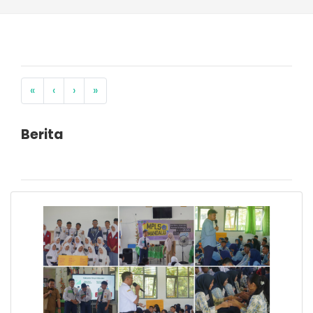
«
‹
›
»
Berita